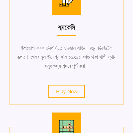
শব্দকেলি
উপভোগ কৰক চিৰপৰিচিত শব্দজাল এতিয়া নতুন ডিজিটেল
ৰূপত। খেলৰ মূল উদ্দেশ্য হ’ল ১১x১১ বৰ্গত থকা খালী স্থান
সমূহ শুদ্ধ শব্দৰে পূৰ্ণ কৰা।
Play Now