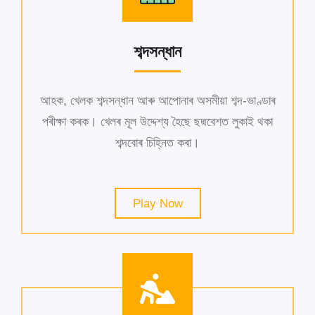
শব্দসন্ধান
আহক, খেলক শব্দসন্ধান আৰু আপোনাৰ অসমীয়া শব্দ-ভাণ্ডাৰ
পৰীক্ষা কৰক। খেলৰ মূল উদ্দেশ্য হৈছে ছদ্মবেশত লুকাই থকা
শব্দবোৰ চিহ্নিত কৰা।
Play Now